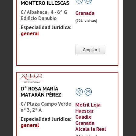
MONTERO ILLESCAS
C/ Albahaca , 4 - 6º G
Granada
Edificio Danubio
(221 visitas)
Especialidad Juridica:
general
Dª ROSA MARÍA
MATARÁN PÉREZ
C/ Plaza Campo Verde
Motril Loja
nº 3, 2º A
Huescar
Guadix
Especialidad Juridica:
Granada
general
Alcala la Real