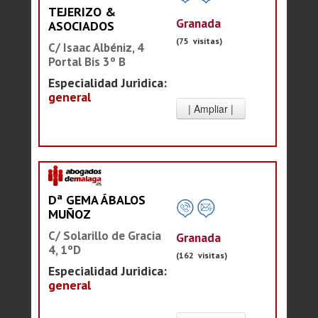
TEJERIZO &
Granada
ASOCIADOS
(75 visitas)
C/ Isaac Albéniz, 4
Portal Bis 3º B
Especialidad Juridica:
general
Dª GEMA ÁBALOS
MUÑOZ
C/ Solarillo de Gracia
Granada
4, 1ºD
(162 visitas)
Especialidad Juridica:
general