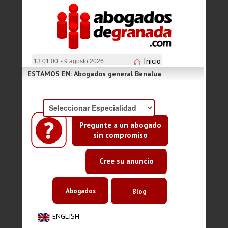
Inicio
13:01:01
- 9 agosto 2026
ESTAMOS EN: Abogados general Benalua
Pregunte a un abogado
sin compromiso
Cree su anuncio
Abogados
Blog
ENGLISH