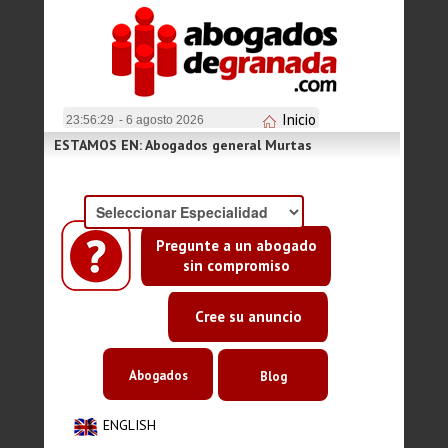
Inicio
23:56:30
- 6 agosto 2026
ESTAMOS EN: Abogados general Murtas
Pregunte a un abogado
sin compromiso
Cree su anuncio
Abogados
Blog
ENGLISH