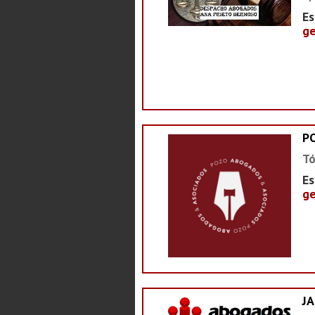
Es
ge
P
Tó
Es
ge
J