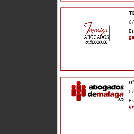
T
C/
Es
ge
D
C/
Es
ge