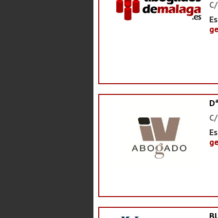
C/
Es
ge
D
C/
Es
ge
B