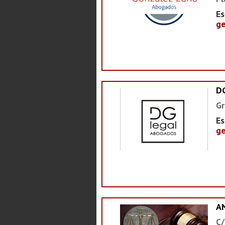
Es
ge
D
Gr
Es
ge
A
C/