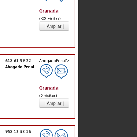
Granada
(-25 visitas)
618 61 99 22
AbogadoPenal">
Abogado Penal
Granada
(0 visitas)
958 13 38 16