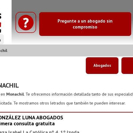
Pregunte a un abogado sin
compromiso
o
chil
Abogados
NACHIL
s en
Monachil
. Te ofrecemos información detallada tanto de sus especiali
icitada. Te mostramos otros letrados que también te pueden interesar.
ONZÁLEZ LUNA ABOGADOS
imera consulta gratuita
aza Isabel La Católica nº 4, 1º Izqda.