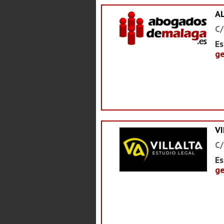
A
C/
Es
ge
V
C/
Es
ge