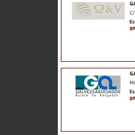
G
C/
Es
ge
G
Mu
Es
ge