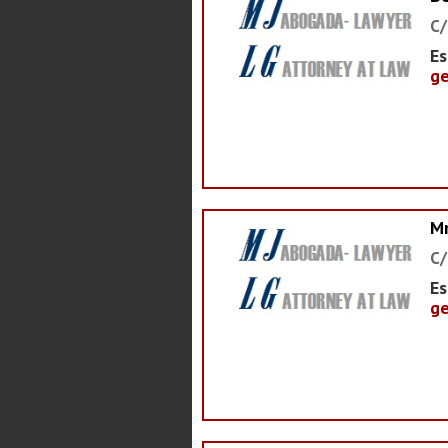
C/
Es
ge
M
C/
Es
ge