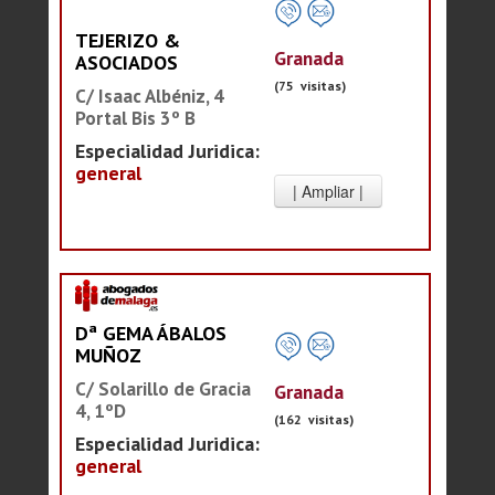
TEJERIZO &
Granada
ASOCIADOS
(75 visitas)
C/ Isaac Albéniz, 4
Portal Bis 3º B
Especialidad Juridica:
general
Dª GEMA ÁBALOS
MUÑOZ
C/ Solarillo de Gracia
Granada
4, 1ºD
(162 visitas)
Especialidad Juridica:
general