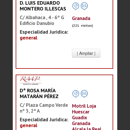
D. LUIS EDUARDO
MONTERO ILLESCAS
C/ Albahaca , 4 - 6º G
Granada
Edificio Danubio
(221 visitas)
Especialidad Juridica:
general
Dª ROSA MARÍA
MATARÁN PÉREZ
C/ Plaza Campo Verde
Motril Loja
nº 3, 2º A
Huescar
Guadix
Especialidad Juridica:
Granada
general
Alcala la Real