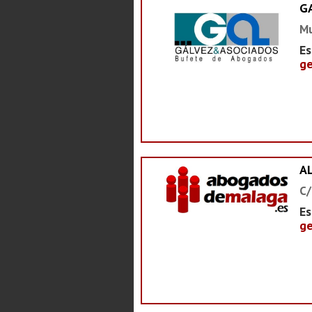
G
Mu
Es
ge
A
C/
Es
ge