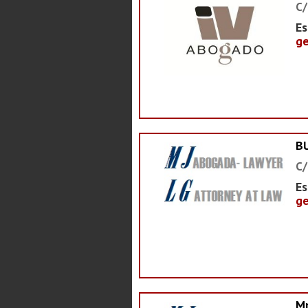
C/
Es
ge
B
C/
Es
ge
M