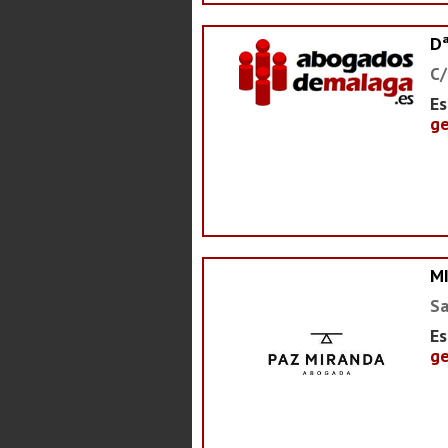
D
C/
Es
ge
M
Sa
Es
ge