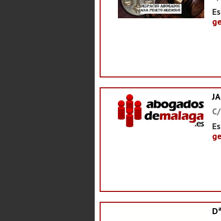
Es
ge
J
C/
Es
ge
D