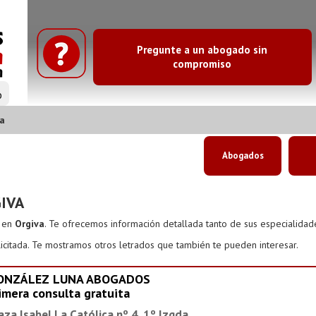
Pregunte a un abogado sin
compromiso
o
a
Abogados
IVA
s en
Orgiva
. Te ofrecemos información detallada tanto de sus especialidad
icitada. Te mostramos otros letrados que también te pueden interesar.
ONZÁLEZ LUNA ABOGADOS
imera consulta gratuita
aza Isabel La Católica nº 4, 1º Izqda.