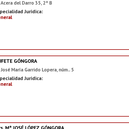
 Acera del Darro 35, 2º B
pecialidad Juridica:
neral
UFETE GÓNGORA
 José María Garrido Lopera, núm.. 5
pecialidad Juridica:
neral
rs. Mª JOSÉ LÓPEZ GÓNGORA