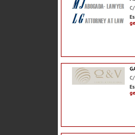
C/
Es
ge
G
C/
Es
ge