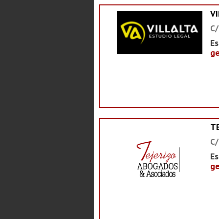
V
C/
Es
ge
T
C/
Es
ge