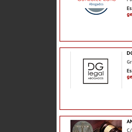
Es
ge
D
Gr
Es
ge
A
C/