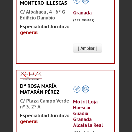
MONTERO ILLESCAS
C/ Albahaca , 4 - 6º G
Granada
Edificio Danubio
(221 visitas)
Especialidad Juridica:
general
Dª ROSA MARÍA
MATARÁN PÉREZ
C/ Plaza Campo Verde
Motril Loja
nº 3, 2º A
Huescar
Guadix
Especialidad Juridica:
Granada
general
Alcala la Real