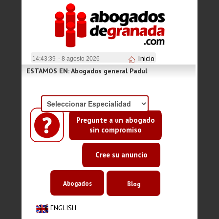
Inicio
14:43:40
- 8 agosto 2026
ESTAMOS EN: Abogados general Padul
Pregunte a un abogado
sin compromiso
Cree su anuncio
Abogados
Blog
ENGLISH