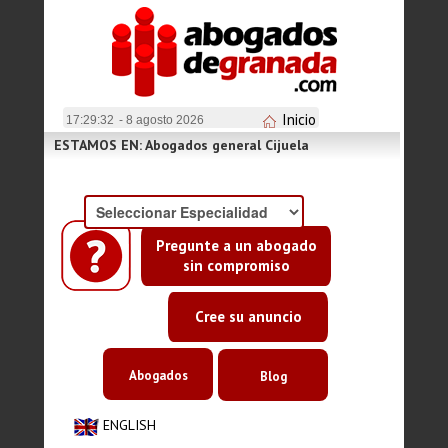
Inicio
17:29:33
- 8 agosto 2026
ESTAMOS EN: Abogados general Cijuela
Pregunte a un abogado
sin compromiso
Cree su anuncio
Abogados
Blog
ENGLISH