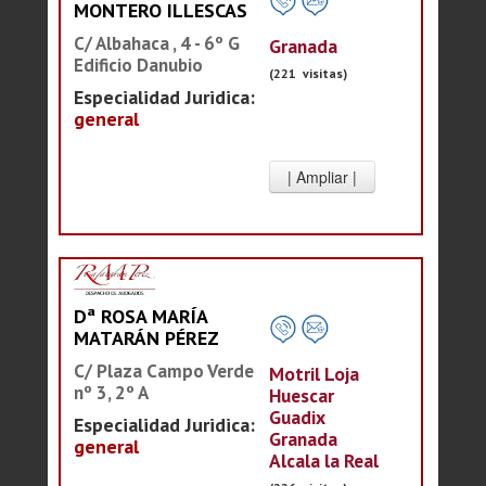
MONTERO ILLESCAS
C/ Albahaca , 4 - 6º G
Granada
Edificio Danubio
(221 visitas)
Especialidad Juridica:
general
Dª ROSA MARÍA
MATARÁN PÉREZ
C/ Plaza Campo Verde
Motril Loja
nº 3, 2º A
Huescar
Guadix
Especialidad Juridica:
Granada
general
Alcala la Real