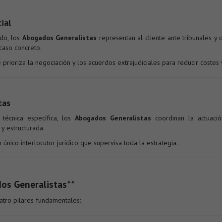
ial
ido, los
Abogados Generalistas
representan al cliente ante tribunales y 
caso concreto.
prioriza la negociación y los acuerdos extrajudiciales para reducir costes 
tas
 técnica específica, los
Abogados Generalistas
coordinan la actuació
y estructurada.
único interlocutor jurídico que supervisa toda la estrategia.
os Generalistas**
atro pilares fundamentales: