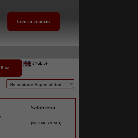
Cree su anuncio
ENGLISH
Blog
Salobreña
s
(986568 visita s)