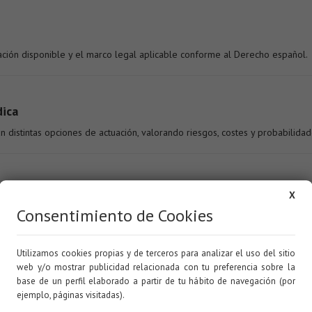
ación disponible y el marco legal aplicable conforme al Derecho español.
dica
 distintas opciones de actuación, valorando riesgos, costes y probabilidad
X
rias, ya sea en vía administrativa, negociación o procedimiento judicial.
Consentimiento de Cookies
Utilizamos cookies propias y de terceros para analizar el uso del sitio
liente
web y/o mostrar publicidad relacionada con tu preferencia sobre la
base de un perfil elaborado a partir de tu hábito de navegación (por
icación constante forman parte esencial del servicio pro
ejemplo, páginas visitadas).