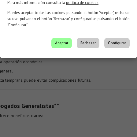
Para más información consulta la
política de cookies
.
Puedes aceptar todas las cookies pulsando el botón "Aceptar", rechazar
ados Generalistas**
su uso pulsando el botón "Rechazar" y configurarlas pulsando el botón
"Configurar".
ento cuando:
 sabe qué vía seguir
Aceptar
Rechazar
Configurar
ntes de firmarlo
l o administrativa
na operación económica
general
lta temprana puede evitar complicaciones futuras.
bogados Generalistas**
rece beneficios claros: